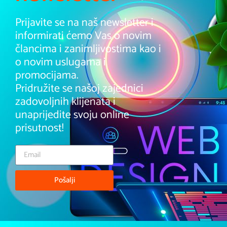
APLIKACIJE
.HR
Želite započeti projekt, trebate ponudu ili imate pitanja
?
Stojimo Vam na raspolaganju.
Mladi tim od 7 stručnjaka sa 8+ godina iskustva i 300+
odrađenih projekata garancija je Vašeg zadovoljstva i
uspjeha.
01 765 6569