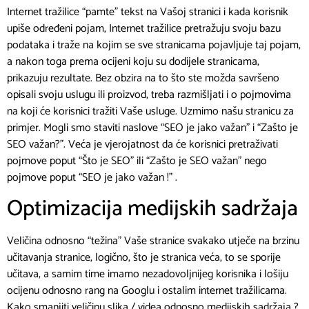
Internet tražilice “pamte” tekst na Vašoj stranici i kada korisnik
upiše određeni pojam, Internet tražilice pretražuju svoju bazu
podataka i traže na kojim se sve stranicama pojavljuje taj pojam,
a nakon toga prema ocijeni koju su dodijele stranicama,
prikazuju rezultate. Bez obzira na to što ste možda savršeno
opisali svoju uslugu ili proizvod, treba razmišljati i o pojmovima
na koji će korisnici tražiti Vaše usluge. Uzmimo našu stranicu za
primjer. Mogli smo staviti naslove “SEO je jako važan” i “Zašto je
SEO važan?”. Veća je vjerojatnost da će korisnici pretraživati
pojmove poput “Što je SEO” ili “Zašto je SEO važan” nego
pojmove poput “SEO je jako važan !” .
Optimizacija medijskih sadržaja
Veličina odnosno “težina” Vaše stranice svakako utječe na brzinu
učitavanja stranice, logično, što je stranica veća, to se sporije
učitava, a samim time imamo nezadovoljnijeg korisnika i lošiju
ocijenu odnosno rang na Googlu i ostalim internet tražilicama.
Kako smanjiti veličinu slika / videa odnosno medijskih sadržaja ?