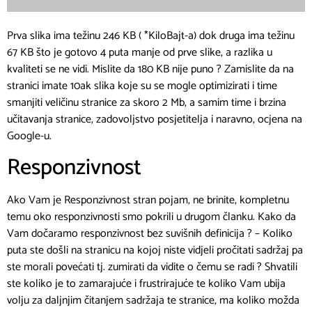
volju za daljnjim čitanjem sadržaja te stranice, ma koliko možda
dobra ona bila. To je responzivnost. Kada se sadržaj i raspored
stranice te veličina tekstova automatski prilagođava veličini
ekrana s kojim korisnik pristupa te se stranica drugačije pokazuje
na mobitelu, tabletu, laptopu, velikom laptopu, monitoru itd., a
uvijek se prikazuje jednako dobro. Kako se Vama ne sviđa kada
stranica nije responzivna, tako se ne sviđa niti internet tražilicama
te joj umanjuju ocjenu.
Posjećenost Vaše stranice i
vrijeme koje posjetitelji provode
na stranici
Posjećenost Vaše stranice i vrijeme koje posjetitelji provode na
stranici su usko vezani sa dobrom Search Engine Optimizacijom i
zapravo tvore začarani krug. Kada ste odradili sve spomenute
bitne korake, Vaša stranica se bolje učitava i nalazi bliže vrhu