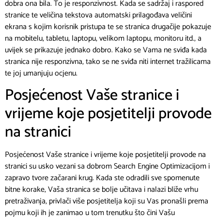
pretraživanja, privlači više posjetitelja koji su Vas pronašli prema
pojmu koji ih je zanimao u tom trenutku što čini Vašu
kompetenciju. Samim time, korisnici dulje ostaju na Vašoj stranici
i proučavaju Vaše usluge / proizvode, a internet tražilice Vam
dižu kompetentnost i stavljaju Vas bliže vrhu pretraživanja što
dovodi do novih posjetioca i tako u krug dok ne “osvanete” na
prvom mjestu.
Naša kompetentnost
Iako je danas široka ponuda “kvalitetne Search Engine
Optimizacije” to je ipak grana internet znanosti koja je daleko
šira i stručnija nego što je ovdje sažeto u ovom članku
namjenjenog pojašnjavanju samog značenja SEO-a i njegove
važnosti. Naša stranica, Aplikacije.hr nalazi se kao prvi rezultat ili
pri samom vrhu pretraživanja za sljedeće ciljane pojmove koje
smo provjerili : “Programska rješenja za poduzetnike”, “Program
za automehaničare”, “Izrada web stranica”, “Ugostitelji inventure”,
itd..