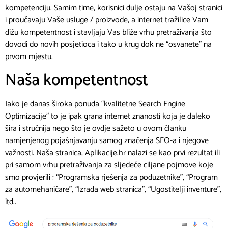
Do sljedećeg članka, Vaše
APLIKACIJE.HR
Slijedeća Objava
Domene – Što je web domena i kako do
besplatne ?