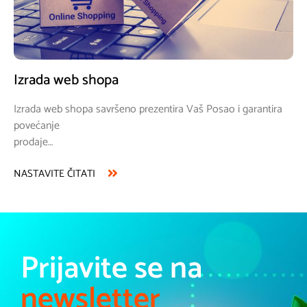
newsletter
Prijavite se na naš newsletter i
informirati ćemo Vas o novim
člancima i zanimljivostima kao i
o novim uslugama i
promocijama.
Pridružite se našoj zajednici
zadovoljnih klijenata i
unaprijedite svoju online
prisutnost!
Pošalji