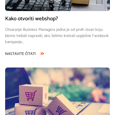
Izrada web shopa
Izrada web shopa savršeno prezentira Vaš Posao i garantira
povećanje
prodaje…
NASTAVITE ČITATI
Prijavite se na