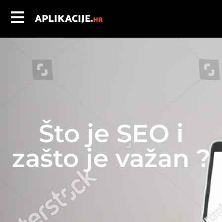
APLIKACIJE.
HR
Što je SEO i
zašto je važan ?