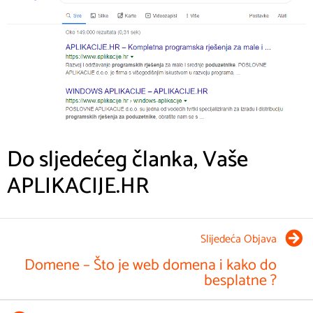
Prethodna Objava
Plaćanje preko interneta – koliko je
sigurno
Povezane objave