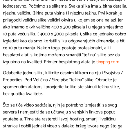
Jednostavno. Počnimo sa slikama. Svaka slika ima 2 bitna detalja,
njezinu veličinu (širina puta visina ) i njezinu težinu. Prvi korak je
prilagoditi veličinu slike veličini okvira u kojem se ona nalazi. Jer
ako imamo okvir veličine 400 x 300 piksela i u njega smjestimo
10 puta veću sliku ( 4000 x 3000 piksela ), slika će jednako dobro
izgledati kao da smo koristili sliku odgovarajućih dimenzija, a biti
će 10 puta manja. Nakon toga, postoje profesionalni, ali i
besplatni alati s kojima možemo smanjiti “težinu” slike bez da
izgubimo na kvaliteti. Primjer besplatnog alata je
tinypng.com .
Odaberite jednu sliku, kliknite desnim klikom na nju i Svojstva /
Properties. Pod Veličina / Size piše “težina” slike. Obradite je
spomenutim alatom, i provjerite koliko ste skinuli težinu slike,
bez gubitka kvalitete.
Što se tiče video sadržaja, njih je potrebno izmjestiti sa svog
servera i namjestiti da se učitavaju s vanjskih linkova poput
youtebe-a. Time ste rasteretili svoj hosting, smanjili veličinu
stranice i dobili jednaki video s daleko bržeg izvora nego što ga