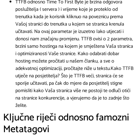
TTFB odnosno Time To First Byte je brzina odgovora
poslužitelja ( servera ) i vrijeme koje je proteklo od
trenutka kada je korisnik kliknuo na poveznicu prema
Vašoj stranici do trenutka u kojem se stranica krenula
učitavati. Na ovaj parametar je izuzetno lako utjecati i
donosi nam značajnu promjenu. TTFB ovisi o 2 parametra,
brzini samo hostinga na kojem je smještena Vaša stranica
i optimiziranosti Vaše stranice. Kako odabrati dobar
hosting možete pročitati u našem članku, a sve o
adekvatnoj optimizaciji, pročitajte niže u tekstu.Kako TTFB
utječe na posjetitelja? Što je TTFB veći, stranica će se
sporije učitavati, pa čak do mjere da posjetitelj stigne
pomisliti kako Vaša stranica više ne postoji te odluči otići
na stranice konkurencije, a vjerujemo da je to zadnje što
želite.
Ključne riječi odnosno famozni
Metatagovi