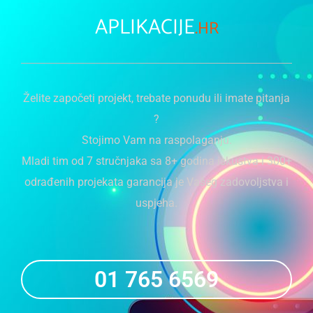
INFO@APLIKACIJE.HR
Pravilnik privatnosti
POSLOVNE APLIKACIJE d.o.o.
Koturaška 35, 10 000 Zagreb
@ APLIKACIJE.HR 2016 - 2023