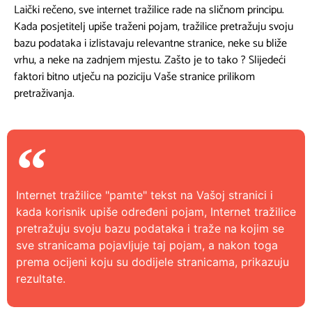
Laički rečeno, sve internet tražilice rade na sličnom principu.
Kada posjetitelj upiše traženi pojam, tražilice pretražuju svoju
bazu podataka i izlistavaju relevantne stranice, neke su bliže
vrhu, a neke na zadnjem mjestu. Zašto je to tako ? Slijedeći
faktori bitno utječu na poziciju Vaše stranice prilikom
pretraživanja.
Internet tražilice "pamte" tekst na Vašoj stranici i
kada korisnik upiše određeni pojam, Internet tražilice
pretražuju svoju bazu podataka i traže na kojim se
sve stranicama pojavljuje taj pojam, a nakon toga
prema ocijeni koju su dodijele stranicama, prikazuju
rezultate.