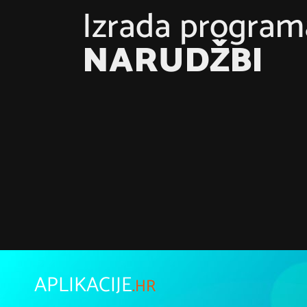
Izrada program
NARUDŽBI
Saznajte više
APLIKACIJE
.HR