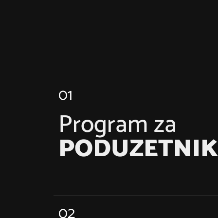
01
Program za
PODUZETNIK
Saznajte više
02