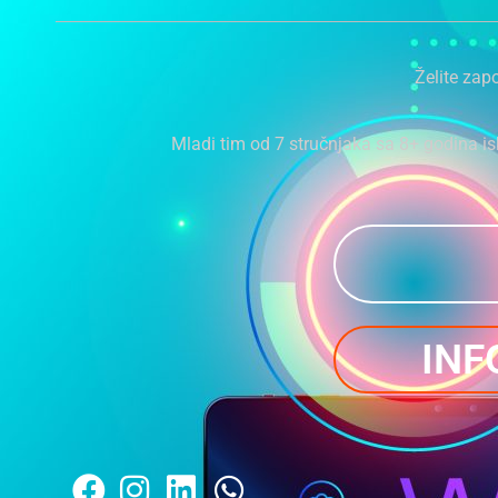
Želite zapo
Mladi tim od 7 stručnjaka sa 8+ godina is
INF