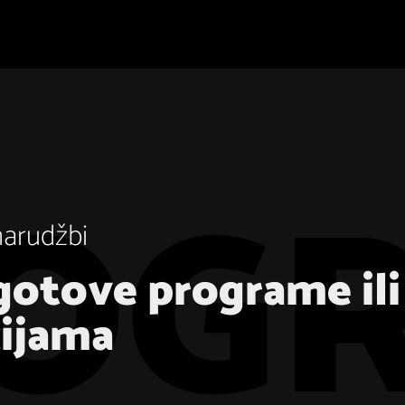
narudžbi
gotove programe il
cijama