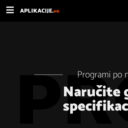
APLIKACIJE.
HR
Programi po 
Naručite 
specifika