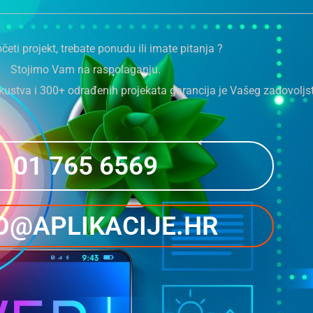
četi projekt, trebate ponudu ili imate pitanja ?
Stojimo Vam na raspolaganju.
kustva i 300+ odrađenih projekata garancija je Vašeg zadovoljst
01 765 6569
O@APLIKACIJE.HR