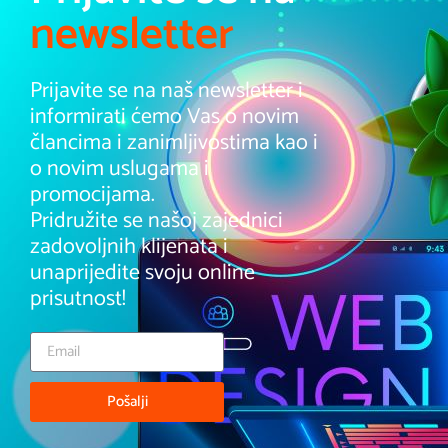
newsletter
Prijavite se na naš newsletter i
informirati ćemo Vas o novim
člancima i zanimljivostima kao i
o novim uslugama i
promocijama.
Pridružite se našoj zajednici
zadovoljnih klijenata i
unaprijedite svoju online
prisutnost!
Pošalji