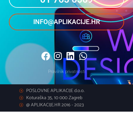
INFO@APLIKACIJE.HR
Pravilnik privatnosti
POSLOVNE APLIKACIJE d.o.o.
Koturaška 35, 10 000 Zagreb
@ APLIKACIJE.HR 2016 - 2023