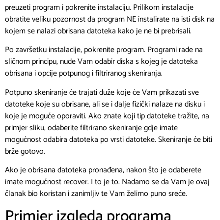
preuzeti program i pokrenite instalaciju. Prilikom instalacije
obratite veliku pozornost da program NE instalirate na isti disk na
kojem se nalazi obrisana datoteka kako je ne bi prebrisali.
Po završetku instalacije, pokrenite program. Programi rade na
sličnom principu, nude Vam odabir diska s kojeg je datoteka
obrisana i opcije potpunog i filtriranog skeniranja.
Potpuno skeniranje će trajati duže koje će Vam prikazati sve
datoteke koje su obrisane, ali se i dalje fizički nalaze na disku i
koje je moguće oporaviti. Ako znate koji tip datoteke tražite, na
primjer sliku, odaberite filtrirano skeniranje gdje imate
mogućnost odabira datoteka po vrsti datoteke. Skeniranje će biti
brže gotovo.
Ako je obrisana datoteka pronađena, nakon što je odaberete
imate mogućnost recover. I to je to. Nadamo se da Vam je ovaj
članak bio koristan i zanimljiv te Vam želimo puno sreće.
Primjer izgleda programa