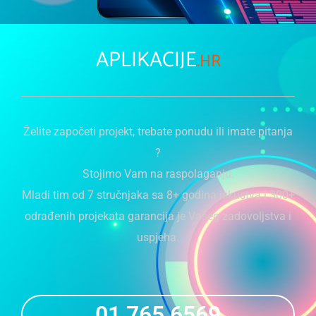
APLIKACIJE
.HR
Želite započeti projekt, trebate ponudu ili imate pitanja
?
Stojimo Vam na raspolaganju.
Mladi tim od 7 stručnjaka sa 8+ godina iskustva i 300+
odrađenih projekata garancija je Vašeg zadovoljstva i
uspjeha.
01 765 6569