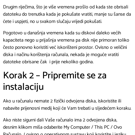
Drugim riječima, što je više vremena prošlo od kada ste obrisali
datoteku do trenutka kada je pokušate vratiti, manje su šanse da
ćete i uspjeti, no u svakom slučaju vrijedi pokušati.
Pogotovo u današnja vremena kada su diskovi daleko većih
kapaciteta nego u prijašnja vremena pa disk nije primoran toliko
često ponovno koristiti već iskorišteni prostor. Ovisno o veličini
diska i načinu korištenja računala, nekada je moguće vratiti
datoteke obrisane čak i prije nekoliko godina.
Korak 2 – Pripremite se za
instalaciju
Ako u računalu nemate 2 fizički odvojena diska, iskoristite ili
nabavite prijenosni medij koji će Vam trebati u sljedećem koraku.
Ako niste sigurni dali Vaše računalo ima 2 odvojena diska,
desnim klikom miša odaberite My Computer / This PC / Ovo
Računalo ( ovisno o operativnom sustavu koji koristite i jeziku