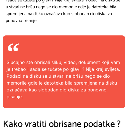
i sada se tučete po glavi ? Nije kraj svijeta. Podaci na disku se
u stvari ne brišu nego se dio memorije gdje je datoteka bila
spremljena na disku označava kao slobodan dio diska za
ponovno pisanje.
Slučajno ste obrisali sliku, video, dokument koji Vam
je trebao i sada se tučete po glavi ? Nije kraj svijeta.
Podaci na disku se u stvari ne brišu nego se dio
memorije gdje je datoteka bila spremljena na disku
označava kao slobodan dio diska za ponovno
pisanje.
Kako vratiti obrisane podatke ?