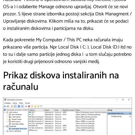
OS-a ) i odaberite Manage odnosno upravljaj. Otvorit će se novi
prozor. S lijeve strane izbornika postoji sekcija Disk Managment /
Upravljanje diskovima. Klikom miša na to, prikazat će se podaci
o instaliranim diskovima i particijama na disku.
Kada pokrenete My Computer / This PC neka računala imaju
prikazano više particija. Npr Local Disk ( C: ), Local Disk (D:) itd no
to su i dalje samo particije jednog diska i u tom slučaju potrebno
je koristiti drugi prijenosni odnosno vanjski medij.
Prikaz diskova instaliranih na
računalu