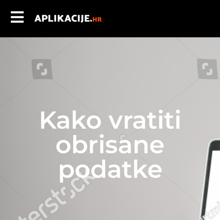
APLIKACIJE.
HR
Kako vratiti
obrisane
podatke